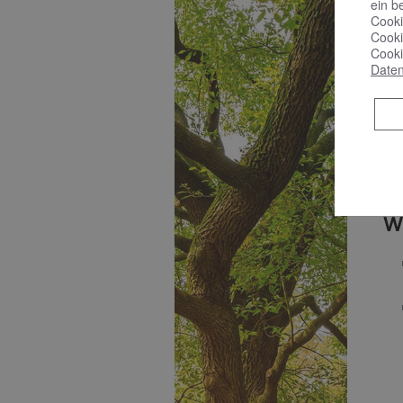
ein b
Cooki
Cooki
Cooki
Daten
W