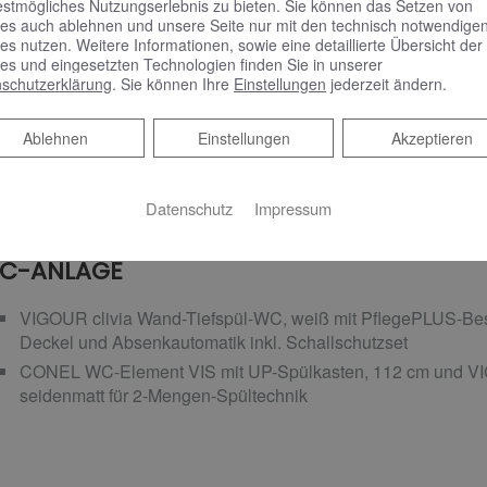
estmögliches Nutzungserlebnis zu bieten. Sie können das Setzen von
es auch ablehnen und unsere Seite nur mit den technisch notwendige
VIGOUR derby style Waschtisch, 65 x 48 cm, weiß mit Pfle
es nutzen. Weitere Informationen, sowie eine detaillierte Übersicht der
Halbsäule weiß sowie TRINNITY Waschtisch-Röhrensiphon 
es und eingesetzten Technologien finden Sie in unserer
schutzerklärung
. Sie können Ihre
Einstellungen
jederzeit ändern.
Hansapolo Einhand-Waschtischarmatur mit Ablaufgarnitur, v
VIGOUR derby LED-Lichtspiegel, 65 x 80 cm, 4-seitig umla
Ablehnen
Ablehnen
Einstellungen
Akzeptieren
hinterleuchtet, 4.000 Kelvin
Datenschutz
Impressum
C-ANLAGE
VIGOUR clivia Wand-Tiefspül-WC, weiß mit PflegePLUS-Be
Deckel und Absenkautomatik inkl. Schallschutzset
CONEL WC-Element VIS mit UP-Spülkasten, 112 cm und VI
seidenmatt für 2-Mengen-Spültechnik