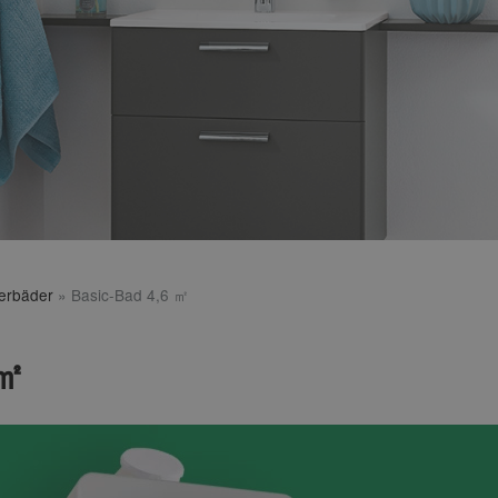
terbäder
»
Basic-Bad 4,6 ㎡
 ㎡