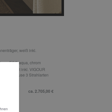
enträger, weiß inkl.
00 cm, ESG aqua, chrom
, verchromt inkl. VIGOUR
nd Handbrause 3 Strahlarten
ca. 2.705,00 €
Ihnen