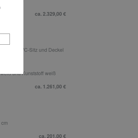
2 x 160 cm
n
ca. 2.329,00 €
livia lux WC-Sitz und Deckel
weiß und Kunststoff weiß
ca. 1.261,00 €
0 cm
ca. 201,00 €