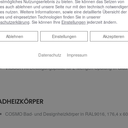
2 VIGOUR one Hochschränke in Anthrazit Hochglanz, 30 x 3
estmögliches Nutzungserlebnis zu bieten. Sie können das Setzen von
es auch ablehnen und unsere Seite nur mit den technisch notwendige
es nutzen. Weitere Informationen, sowie eine detaillierte Übersicht der
es und eingesetzten Technologien finden Sie in unserer
schutzerklärung
. Sie können Ihre
Einstellungen
jederzeit ändern.
C-ANLAGE
Ablehnen
Ablehnen
Einstellungen
Akzeptieren
VIGOUR clivia Wand-Tiefspül-WC ohne Spülrand, weiß, mit c
in weiß mit Edelstahl-Scharnieren sowie Schallschutzset
Datenschutz
Impressum
CONEL VIS WC-Element mit UP-Spülkasten, 112 cm
VIGOUR AI Betätigungsplatte für 2-Mengen-Spülung in Glas 
ADHEIZKÖRPER
COSMO Bad- und Designheizkörper in RAL9016, 176,4 x 6