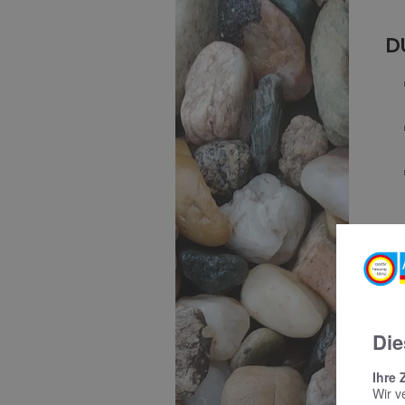
D
W
Die
Ihre 
Wir v