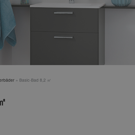
terbäder
»
Basic-Bad 8,2 ㎡
 ㎡